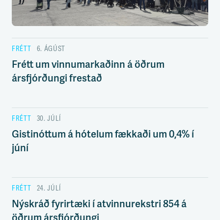
s
s
v
æ
ð
FRÉTT
6. ÁGÚST
i
Frétt um vinnumarkaðinn á öðrum
ársfjórðungi frestað
FRÉTT
30. JÚLÍ
Gistinóttum á hótelum fækkaði um 0,4% í
júní
FRÉTT
24. JÚLÍ
Nýskráð fyrirtæki í atvinnurekstri 854 á
öðrum ársfjórðungi