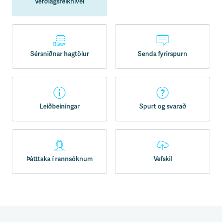
Verðlagsreiknivél
Sérsniðnar hagtölur
Senda fyrirspurn
Leiðbeiningar
Spurt og svarað
Þátttaka í rannsóknum
Vefskil