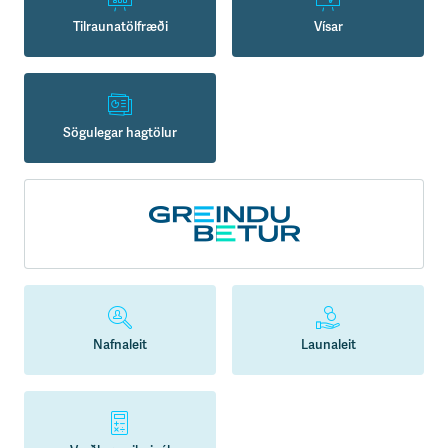
Tilraunatölfræði
Vísar
Sögulegar hagtölur
Nafnaleit
Launaleit