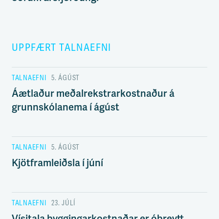
UPPFÆRT TALNAEFNI
TALNAEFNI
5. ÁGÚST
Áætlaður meðalrekstrarkostnaður á
grunnskólanema í ágúst
TALNAEFNI
5. ÁGÚST
Kjötframleiðsla í júní
TALNAEFNI
23. JÚLÍ
Vísitala byggingarkostnaðar er óbreytt