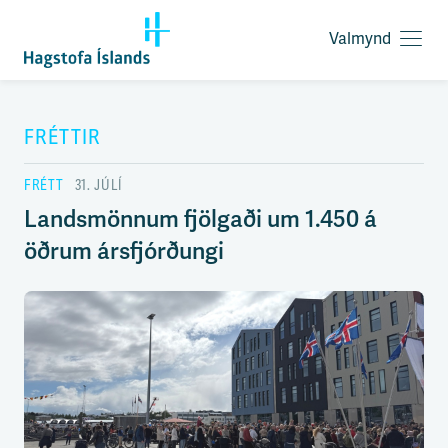
Valmynd
O
p
F
n
l
a
ý
FRÉTTIR
v
t
a
i
l
FRÉTT
31. JÚLÍ
l
m
e
Landsmönnum fjölgaði um 1.450 á
y
i
n
öðrum ársfjórðungi
ð
d
y
f
i
r
á
e
f
n
i