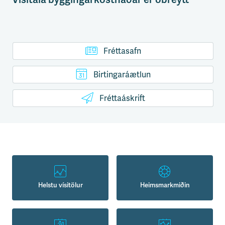
Fréttasafn
Birtingaráætlun
Fréttaáskrift
Helstu vísitölur
Heimsmarkmiðin